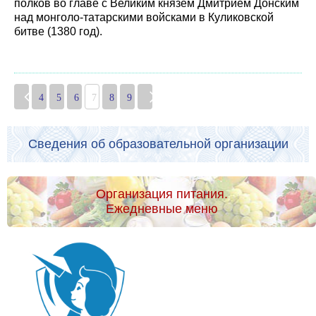
полков во главе с Великим князем Дмитрием Донским
над монголо-татарскими войсками в Куликовской
битве (1380 год).
4
5
6
7
8
9
Сведения об образовательной организации
Организация питания.
Ежедневные меню