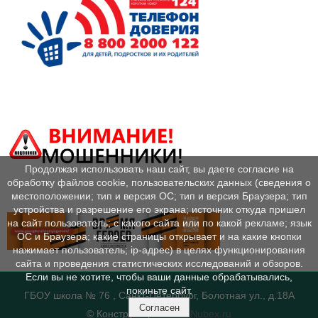
Продолжая использовать наш сайт, вы даете согласие на
обработку файлов cookie, пользовательских данных (сведения о
местоположении; тип и версия ОС; тип и версия Браузера; тип
устройства и разрешение его экрана; источник откуда пришел
на сайт пользователь; с какого сайта или по какой рекламе; язык
ОС и Браузера; какие страницы открывает и на какие кнопки
нажимает пользователь; ip-адрес) в целях функционирования
сайта и проведения статистических исследований и обзоров.
Если вы не хотите, чтобы ваши данные обрабатывались,
покиньте сайт.
ГБОУ школа № 76 , Санкт-Петербург, Болотная ул., д.18А
Согласен
© Конструктор сайтов
Nubex.ru