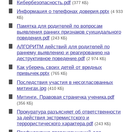
Кибербезопасность.pdf
(377 КБ)
Информация о телефонах доверия.pptx
(4 933
КБ)
Памятка для родителей по вопросам
выявления ранних признаков суицидального
поведения.pdf
(243 КБ)
АЛГОРИТМ действий для родителей по
раннему выявлению и реагированию на
деструктивное поведение.pdf
(2 974 КБ)
Как уберечь своих детей от вредных
привычек.pptx
(765 КБ)
Последствия участия в несогласованных
митингах.jpg
(410 КБ)
Митинги. Правовая страничка ученика.pdf
(356 КБ)
Прокуратура разъясняет об ответственности
за действия экстремистского и
террористического характера.pdf
(243 КБ)