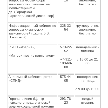
вопросам любых форм
10
анонимно,
зависимостей: химических,
бесплатно
компьютерных и
др. (Городской
наркологический диспансер)
Информационный кабинет по
328-32-
круглосуточно,
вопросам химических
54
анонимно,
зависимостей (школа В.В.
бесплатно
Новиковой)
РБОО «Азария»,
570-22-
понедельник -
52
пятница
«Матери против наркотиков»
+7-911-
с 15 00 до 21
180-68-
00
08
Анонимный кабинет центра
575-44-
понедельник
«СПИД»
05
-пятница
с 9 00 до 19 00
Горячая линия (Центр
293-76-
каждый
психолого-педагогической,
23
вторник
медико-социальной помощи