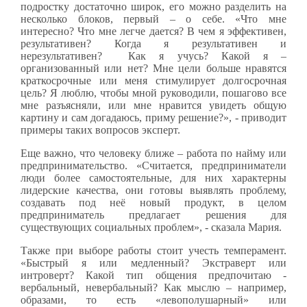
подростку достаточно широк, его можно разделить на
несколько блоков, первый – о себе. «Что мне
интересно? Что мне легче дается? В чем я эффективен,
результативен? Когда я результативен и
нерезультативен? Как я учусь? Какой я –
организованный или нет? Мне цели больше нравятся
краткосрочные или меня стимулирует долгосрочная
цель? Я люблю, чтобы мной руководили, пошагово все
мне разъясняли, или мне нравится увидеть общую
картину и сам догадаюсь, приму решение?», - приводит
примеры таких вопросов эксперт.
Еще важно, что человеку ближе – работа по найму или
предпринимательство. «Считается, предприниматели
люди более самостоятельные, для них характерны
лидерские качества, они готовы выявлять проблему,
создавать под неё новый продукт, в целом
предприниматель предлагает решения для
существующих социальных проблем», - сказала Мария.
Также при выборе работы стоит учесть темперамент.
«Быстрый я или медленный? Экстраверт или
интроверт? Какой тип общения предпочитаю -
вербальный, невербальный? Как мыслю – например,
образами, то есть «левополушарный» или