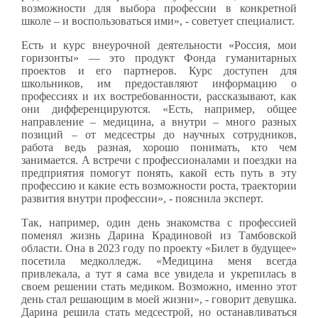
возможности для выбора профессии в конкретной
школе – и воспользоваться ими», - советует специалист.
Есть и курс внеурочной деятельности «Россия, мои
горизонты» — это продукт Фонда гуманитарных
проектов и его партнеров. Курс доступен для
школьников, им предоставляют информацию о
профессиях и их востребованности, рассказывают, как
они дифференцируются. «Есть, например, общее
направление – медицина, а внутри – много разных
позиций – от медсестры до научных сотрудников,
работа ведь разная, хорошо понимать, кто чем
занимается. А встречи с профессионалами и поездки на
предприятия помогут понять, какой есть путь в эту
профессию и какие есть возможности роста, траектории
развития внутри профессии», - пояснила эксперт.
Так, например, один день знакомства с профессией
поменял жизнь Дарина Крадиновой из Тамбовской
области. Она в 2023 году по проекту «Билет в будущее»
посетила медколледж. «Медицина меня всегда
привлекала, а тут я сама все увидела и укрепилась в
своем решении стать медиком. Возможно, именно этот
день стал решающим в моей жизни», - говорит девушка.
Дарина решила стать медсестрой, но останавливаться