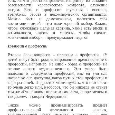
есть, на что работа направлена, например, на создание
безопасности, человеческого комфорта, служение
людям. Есть и профессии служения - военная,
врачебная, работа в некоммерческих организациях.
Можно быть и домохозяйкой, посвятить себя
воспитанию детей – это тоже хороший выбор. Важно,
чтобы сложилась цельная картина, какие есть риски и
возможности, плюсы и минусы, чтобы сделать
жизненный выбор», - предупреждает педагог.
Иллюзии о профессии
Второй блок вопросов – иллюзии о профессии. «У
детей могут быть романтизированное представление о
профессии, например, из кино - образ о профессии на
основе яркого художественного. Это могут быть
иллюзии о содержании профессии, как ей учиться,
насколько она доступна, каков путь к этой профессии и
карьеры в ней. Подросток может думать, что стать кем-
то очень легко или, наоборот, что он никогда не станет
тем же айтишником, пилотом самолёта, спортсменом и
так далее», - говорит Чередилина.
Также можно проанализировать предмет
профессиональной деятельности – человек,
художественный образ, техника, природа - с чем