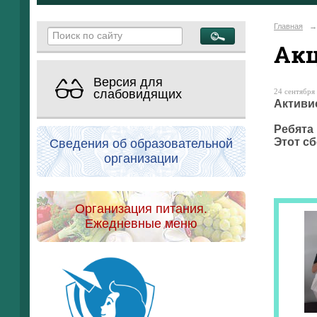
Главная
→
Акц
Версия для
24 сентября 
слабовидящих
Активи
Ребята
Этот с
Сведения об образовательной
организации
Организация питания.
Ежедневные меню