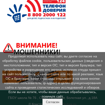
Продолжая использовать наш сайт, вы даете согласие на
обработку файлов cookie, пользовательских данных (сведения о
местоположении; тип и версия ОС; тип и версия Браузера; тип
устройства и разрешение его экрана; источник откуда пришел
на сайт пользователь; с какого сайта или по какой рекламе; язык
ОС и Браузера; какие страницы открывает и на какие кнопки
нажимает пользователь; ip-адрес) в целях функционирования
сайта и проведения статистических исследований и обзоров.
Если вы не хотите, чтобы ваши данные обрабатывались,
покиньте сайт.
ГБОУ школа № 76 , Санкт-Петербург, Болотная ул., д.18А
Согласен
© Конструктор сайтов
Nubex.ru