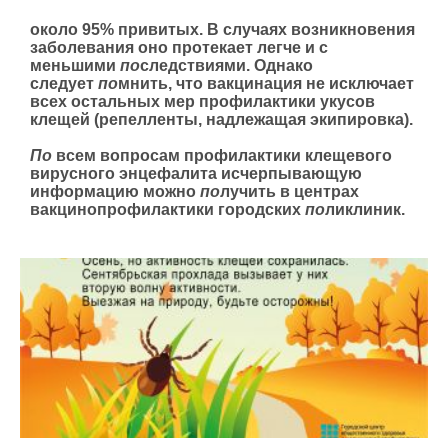
около 95% привитых. В случаях возникновения
заболевания оно протекает легче и с
меньшими
по
следствиями. Однако
следует
по
мнить, что вакцинация не исключает
всех остальных мер профилактики укусов
клещей (репелленты, надлежащая экипировка).
По
всем вопросам профилактики клещевого
вирусного энцефалита исчерпывающую
информацию можно
по
лучить в центрах
вакцинопрофилактики городских
по
ликлиник.