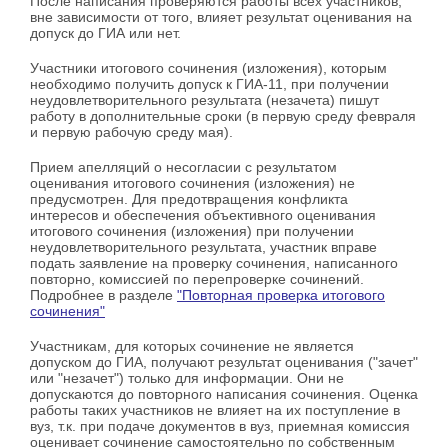
После написания проверяются работы всех участников,
вне зависимости от того, влияет результат оценивания на
допуск до ГИА или нет.
Участники итогового сочинения (изложения), которым
необходимо получить допуск к ГИА-11, при получении
неудовлетворительного результата (незачета) пишут
работу в дополнительные сроки (в первую среду февраля
и первую рабочую среду мая).
Прием апелляций о несогласии с результатом
оценивания итогового сочинения (изложения) не
предусмотрен. Для предотвращения конфликта
интересов и обеспечения объективного оценивания
итогового сочинения (изложения) при получении
неудовлетворительного результата, участник вправе
подать заявление на проверку сочинения, написанного
повторно, комиссией по перепроверке сочинений.
Подробнее в разделе
"Повторная проверка итогового
сочинения"
Участникам, для которых сочинение не является
допуском до ГИА, получают результат оценивания ("зачет"
или "незачет") только для информации. Они не
допускаются до повторного написания сочинения. Оценка
работы таких участников не влияет на их поступление в
вуз, т.к. при подаче документов в вуз, приемная комиссия
оценивает сочинение самостоятельно по собственным