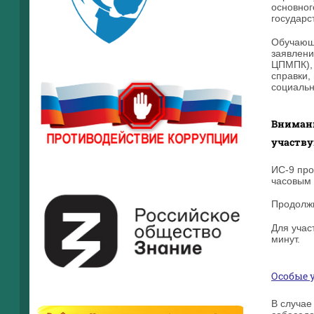
основног
государс
Обучающи
заявлени
ЦПМПК), 
справки,
социальн
Внимани
участву
ИС-9 про
часовым
Продолжи
Для учас
минут.
Особые 
В случае