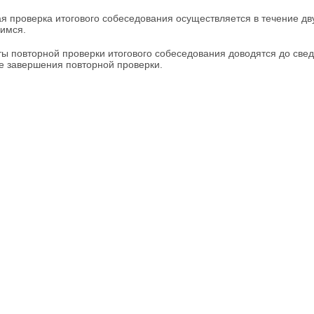
я проверка итогового собеседования осуществляется в течение дв
имся.
ты повторной проверки итогового собеседования доводятся до све
е завершения повторной проверки.