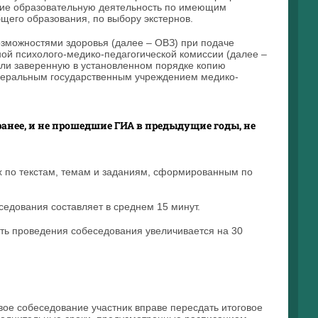
ющие образовательную деятельность по имеющим
его образования, по выбору экстернов.
озможностями здоровья (далее – ОВЗ) при подаче
ой психолого-медико-педагогической комиссии (далее –
или заверенную в установленном порядке копию
деральным государственным учреждением медико-
ранее, и не прошедшие ГИА в предыдущие годы, не
х по текстам, темам и заданиям, сформированным по
седования составляет в среднем 15 минут.
сть проведения собеседования увеличивается на 30
овое собеседование участник вправе пересдать итоговое