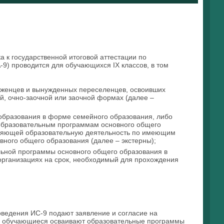
а к государственной итоговой аттестации по
9) проводится для обучающихся IX классов, в том
беженцев и вынужденных переселенцев, освоивших
й, очно-заочной или заочной формах (далее –
образования в форме семейного образования, либо
образовательным программам основного общего
вляющей образовательную деятельность по имеющим
ного общего образования (далее – экстерны);
льной программы основного общего образования в
организациях на срок, необходимый для прохождения
ведения ИС-9 подают заявление и согласие на
ых обучающиеся осваивают образовательные программы