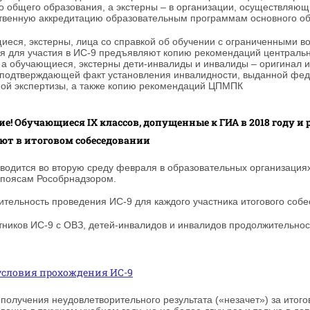
о общего образования, а экстерны – в организации, осуществля
твенную аккредитацию образовательным программам основного общ
еся, экстерны, лица со справкой об обучении с ограниченными в
я для участия в ИС-9 предъявляют копию рекомендаций центральн
а обучающиеся, экстерны дети-инвалиды и инвалиды – оригинал 
 подтверждающей факт установления инвалидности, выданной фе
ой экспертизы, а также копию рекомендаций ЦПМПК
е! Обучающиеся IХ классов, допущенные к ГИА в 2018 году и 
ют в итоговом собеседовании
водится во вторую среду февраля в образовательных организация
 поясам Рособрнадзором.
тельность проведения ИС-9 для каждого участника итогового собе
тников ИС-9 с ОВЗ, детей-инвалидов и инвалидов продолжительно
условия прохождения ИС-9
 получения неудовлетворительного результата («незачет») за итог