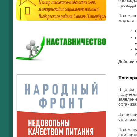
собеседо
проведен
Повторно
марта и 
Действие
Повторн
В целях 
получени
заявлени
организа
Заявлени
организа
Повторну
админист