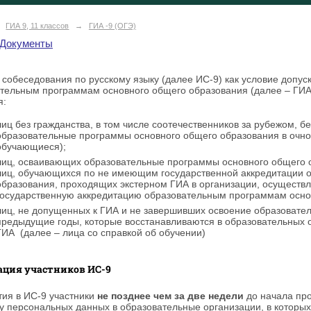
ГИА 9, 11 классов
→
ГИА -9 (ОГЭ)
Документы
 собеседования по русскому языку (далее ИС-9) как условие допуск
тельным программам основного общего образования (далее – ГИА-
я:
лиц без гражданства, в том числе соотечественников за рубежом, 
образовательные программы основного общего образования в очно
обучающиеся);
лиц, осваивающих образовательные программы основного общего 
лиц, обучающихся по не имеющим государственной аккредитации 
образования, проходящих экстерном ГИА в организации, осущест
государственную аккредитацию образовательным программам основ
лиц, не допущенных к ГИА и не завершивших освоение образовате
предыдущие годы, которые восстанавливаются в образовательных 
ГИА (далее – лица со справкой об обучении)
ация участников ИС-9
тия в ИС-9 участники
не позднее чем за две недели
до начала про
у персональных данных в образовательные организации, в котор