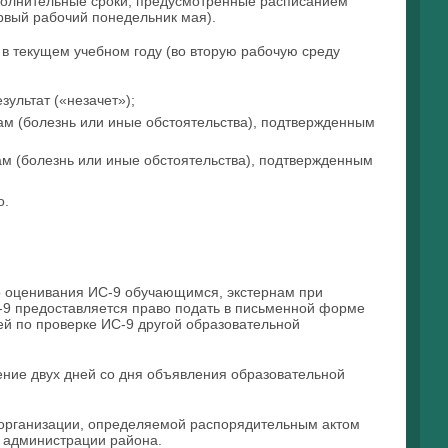
дополнительные сроки, предусмотренные расписанием
рвый рабочий понедельник мая).
в текущем учебном году (во вторую рабочую среду
ультат («незачет»);
ам (болезнь или иные обстоятельства), подтвержденным
м (болезнь или иные обстоятельства), подтвержденным
о.
о оценивания ИС-9 обучающимся, экстернам при
С-9 предоставляется право подать в письменной форме
ей по проверке ИС-9 другой образовательной
ение двух дней со дня объявления образовательной
 организации, определяемой распорядительным актом
 администрации района.