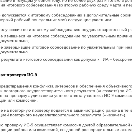
вание в текущем учебном году, но не более двух раз и только в 
ия итогового собеседования (во вторую рабочую среду марта и пе
 допускаются к итоговому собеседованию в дополнительные сроки 
первый рабочий понедельник мая) следующие участники:
получившие по итоговому собеседованию неудовлетворительный рез
не явившиеся на итоговое собеседование по уважительным причин
документально;
не завершившие итоговое собеседование по уважительным причина
документально.
 результата итогового собеседования как допуска к ГИА – бессрочн
ая проверка ИС-9
предотвращения конфликта интересов и обеспечения объективног
и повторного неудовлетворительного результата («незачет») за И
е на проверку аудиозаписи устного ответа участника ИС-9 комисси
ции или комиссией.
е на повторную проверку подается в администрацию района в теч
цией повторного неудовлетворительного результата («незачет»).
ю проверку ИС-9 осуществляет комиссия другой образовательной
рации района или комиссией, созданной распорядительным актом