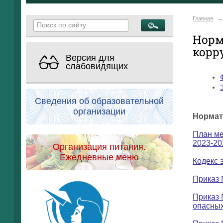
Главная
→
Норм
корр
Версия для
слабовидящих
Сведения об образовательной
организации
Нормат
План ме
2023-20
Организация питания.
Ежедневные меню
Кодекс 
Приказ 
Приказ 
опасны