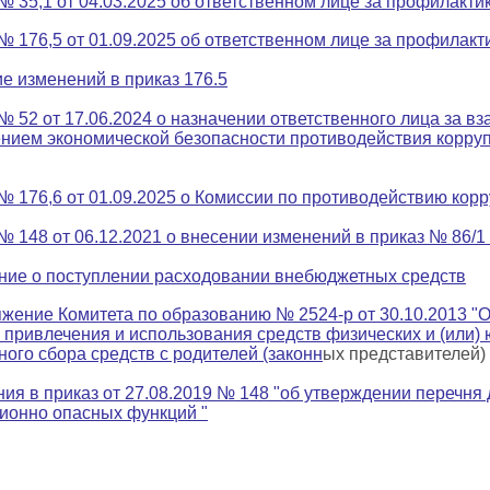
№ 35,1 от 04.03.2025 об ответственном лице за профилакт
№ 176,5 от 01.09.2025 об ответственном лице за профилак
е изменений в приказ 176.5
№ 52 от 17.06.2024 о назначении ответственного лица за в
нием экономической безопасности противодействия корру
№ 176,6 от 01.09.2025 о Комиссии по противодействию кор
№ 148 от 06.12.2021 о внесении изменений в приказ № 86/1 
ие о поступлении расходовании внебюджетных средств
жение Комитета по образованию № 2524-р от 30.10.2013 "
 привлечения и использования средств физических и (или)
ного сбора средств с родителей (законн
ых представителей)
ия в приказ от 27.08.2019 № 148 "об утверждении перечн
ионно опасных функций "