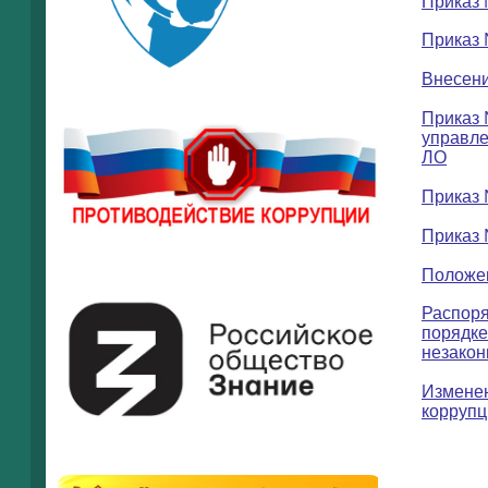
Приказ 
Приказ 
Внесени
Приказ 
управле
ЛО
Приказ 
Приказ 
Положен
Распоря
порядке
незакон
Изменен
коррупц